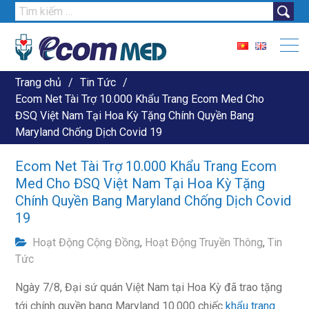
Tìm
kiếm
cho:
Trang chủ
Tin Tức
Ecom Net Tài Trợ 10.000 Khẩu Trang Ecom Med Cho
ĐSQ Việt Nam Tại Hoa Kỳ Tặng Chính Quyền Bang
Maryland Chống Dịch Covid 19
Ecom Net Tài Trợ 10.000 Khẩu Trang Ecom
Med Cho ĐSQ Việt Nam Tại Hoa Kỳ Tặng
Chính Quyền Bang Maryland Chống Dịch Covid
19
Hoạt Động Cộng Đồng
,
Hoạt Động Truyền Thông
,
Tin
Tức
Ngày 7/8, Đại sứ quán Việt Nam tại Hoa Kỳ đã trao tặng
tới chính quyền bang Maryland 10.000 chiếc
khẩu trang