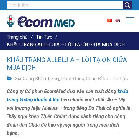
Tìm
kiếm
cho:
Trang chủ
Tin Tức
KHẨU TRANG ALLELUIA – LỜI TẠ ƠN GIỮA MÙA DỊCH
KHẨU TRANG ALLELUIA – LỜI TẠ ƠN GIỮA
MÙA DỊCH
Gia Công Khẩu Trang
,
Hoạt Động Cộng Đồng
,
Tin Tức
Công ty Cổ phần EcomMed đưa vào sản xuất dòng
khẩu
trang kháng khuẩn 4 lớp
tiêu chuẩn xuất khẩu Âu – Mỹ
với thương hiệu Alleluia – trong tiếng Do Thái có nghĩa là
“hãy ngợi khen Thiên Chúa” được dành riêng cho cộng
đoàn dân Chúa để bảo vệ mọi người trong mùa dịch
bệnh.